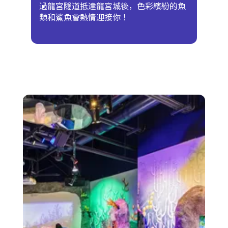
過龍宮隧道抵達龍宮城後，色彩繽紛的魚
類和鯊魚會熱情迎接你！