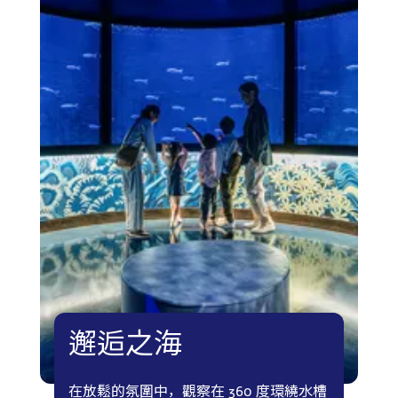
邂逅之海
在放鬆的氛圍中，觀察在 360 度環繞水槽