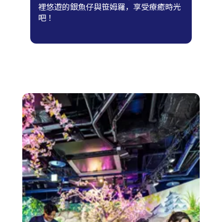
裡悠遊的銀魚仔與笹姆羅，享受療癒時光
吧！