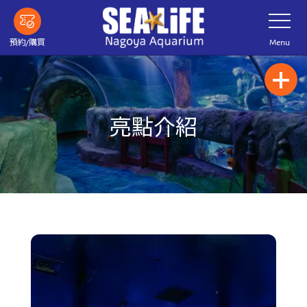
下
打
一
開
步
網
站
主
Menu
預約/購買
菜
要
單
內
容
亮點介紹