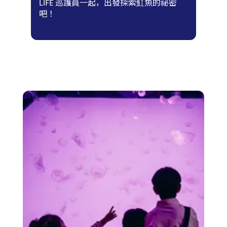
LIFE 巡護員一起，出發探索魟魚的祕密
吧！