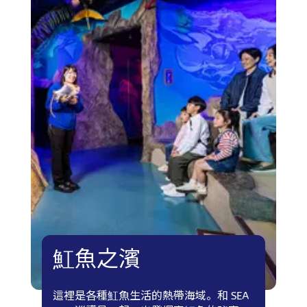
魟魚之濱
這裡是各種魟魚生活的熱帶海域。和 SEA