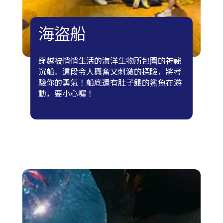
海盜船
穿越被悄悄生活的海洋生物所包圍的神祕
沉船。這段令人興奮又刺激的探險，將考
驗你的勇氣！船底還有肚子餓的鯊魚在游
動，要小心喔！