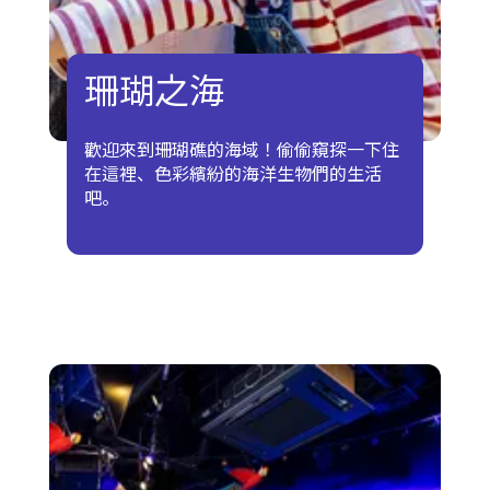
珊瑚之海
歡迎來到珊瑚礁的海域！偷偷窺探一下住
在這裡、色彩繽紛的海洋生物們的生活
吧。