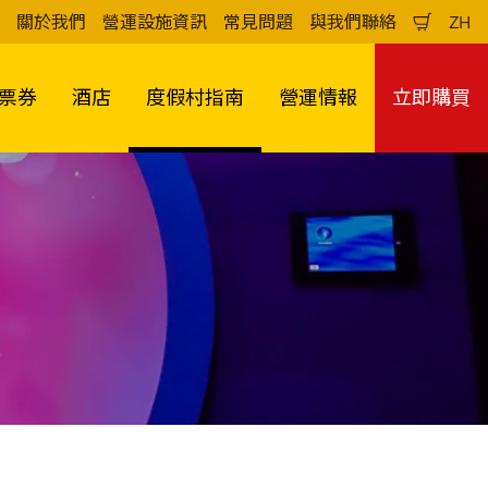
關於我們
營運設施資訊
常見問題
與我們聯絡
ZH
購
中
物
文
車
（
票券
酒店
度假村指南
營運情報
立即購買