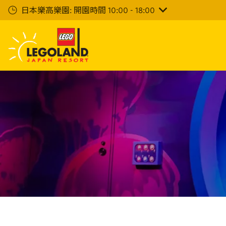
下
日本樂高樂園: 開園時間 10:00 - 18:00
一
步
主
要
內
容