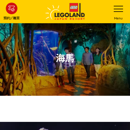
下
打
開
一
網
站
步
預約/購買
Menu
菜
主
單
要
內
容
海馬