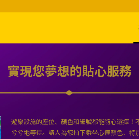
實現您夢想的貼心服務
遊樂設施的座位、顏色和編號都能隨心選擇！
兮兮地等待。請人為您拍下乘坐心儀顏色、特