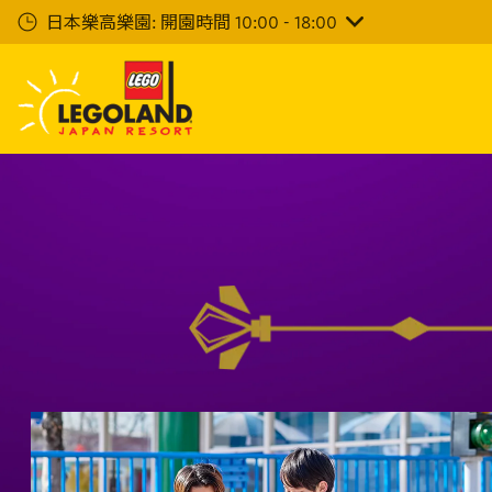
下
日本樂高樂園: 開園時間 10:00 - 18:00
一
步
主
要
內
容