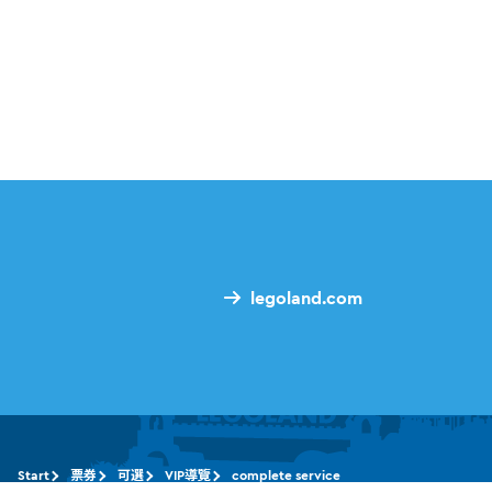
legoland.com
Start
票券
可選
VIP導覽
complete service