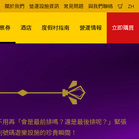
關於我們
營運設施資訊
常見問題
與我們聯絡
ZH
購
中
物
文
車
（
票券
酒店
度假村指南
營運情報
立即購買
不用再「會是最前排嗎？還是最後排呢？」緊張
別號碼遊樂設施的珍貴瞬間！