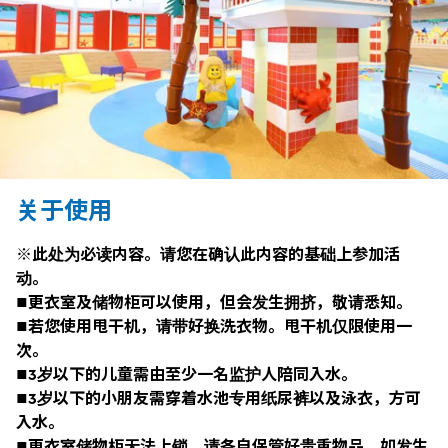
关于使用
※此处为必读内容。请您在确认此内容的基础上参加活
动。
■
更衣室及储物柜可以使用，但会发生拥挤，敬请悉知
​。
■
若您使用甩干机，请带好换洗衣物。甩干机仅限使用一
次。
■
3
岁以下的儿童需由至少一名监护人陪同入水。
■
3
岁以下的小朋友需穿着水池专用纸尿裤以及泳衣，方可
入水。
■
更衣室储物柜无法上锁，请各自保管好贵重物品。如发生