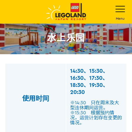
下
打
开
一
网
站
步
Menu
菜
主
单
要
水上乐园
内
容
14:30、15:30、
16:30、17:30、
18:30、19:30、
20:30
使用时间
※14:30
只在周末及大
型连休期间运营。
※15:30
根据预约情
况，运营计划存在变更的
情况。