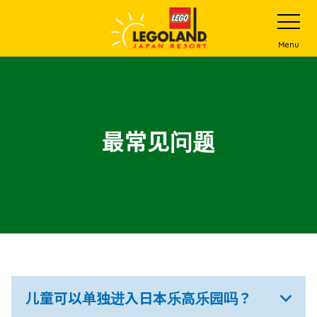
下
打
开
一
网
站
步
Menu
菜
主
单
要
内
容
最常见问题
儿童可以单独进入日本乐高乐园吗？