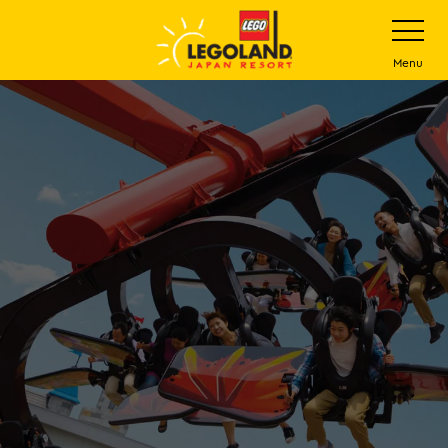
下
打
开
一
网
站
步
Menu
菜
主
单
要
内
容