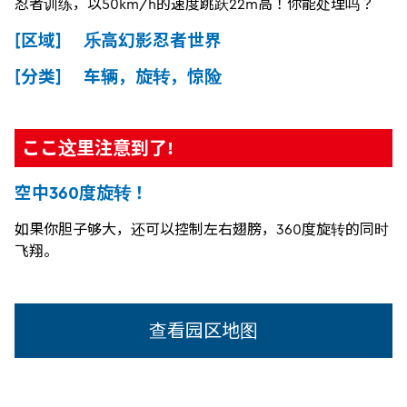
忍者训练，以50km/h的速度跳跃22m高！你能处理吗？
[区域] 乐高幻影忍者世界
[分类] 车辆，旋转，惊险
ここ这里注意到了!
空中360度旋转！
如果你胆子够大，还可以控制左右翅膀，360度旋转的同时
飞翔。
查看园区地图