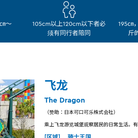
5㎝～
105cm以上120cm以下者必
195㎝
须有同行者陪同
斤
飞龙
The Dragon
（赞助：日本可口可乐株式会社）
乘上飞龙游览城堡观察居民的日常生活。有
[区域] 骑士王国