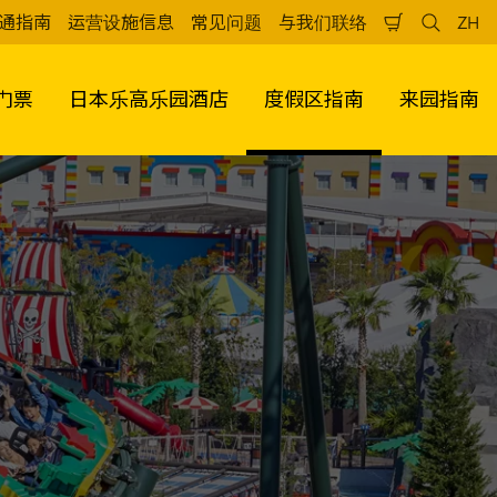
通指南
运营设施信息
常见问题
与我们联络
ZH
购
检
中
物
索
文
车
（
门票
日本乐高乐园酒店
度假区指南
来园指南