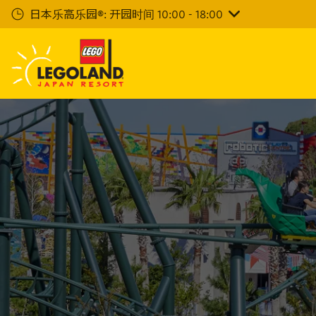
下
日本乐高乐园®: 开园时间 10:00 - 18:00
一
步
主
要
内
容