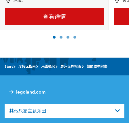
探险,
骑
查看详情
Start
度假区指南
乐园概况
游乐设施指南
凯的空中射击
legoland.com
其他乐高主题乐园