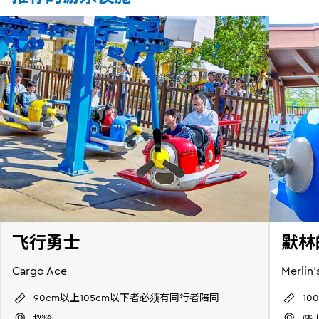
飞行勇士
默林
Cargo Ace
Merlin'
90cm以上105cm以下者必须有同行者陪同
1