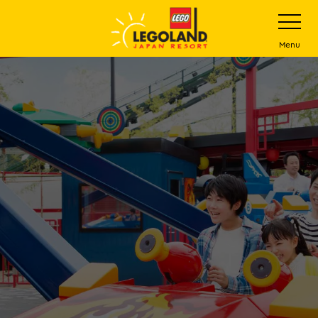
下
打
开
一
网
站
步
Menu
菜
主
单
要
内
容