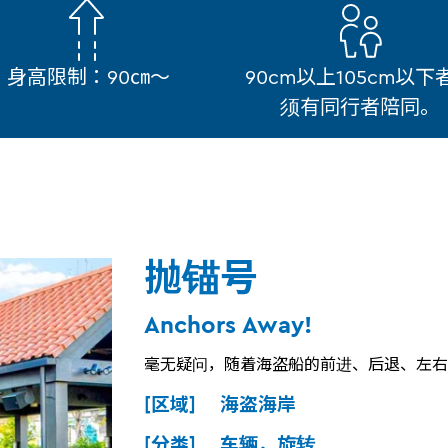
身高限制：90㎝～
90cm以上105cm以下
须有同行者陪同。
抛锚号
Anchors Away!
毫无疑问，随着海盗船的前进、后退、左右
[区域] 海盗海岸
[分类] 车辆，旋转