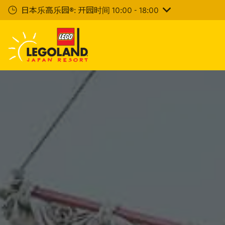
下
日本乐高乐园®: 开园时间 10:00 - 18:00
一
步
主
要
内
容