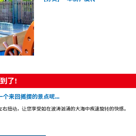
到了!
一个来回摇摆的景点呢…
左右扭动，让您享受如在波涛汹涌的大海中疾速旋转的快感。