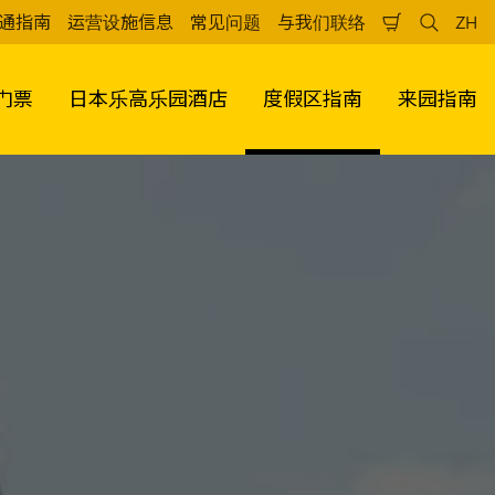
通指南
运营设施信息
常见问题
与我们联络
ZH
购
检
中
物
索
文
车
（
门票
日本乐高乐园酒店
度假区指南
来园指南