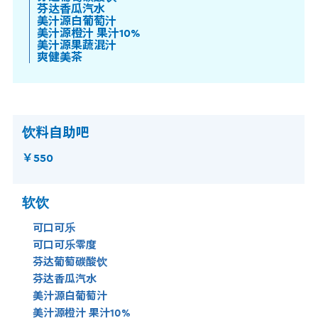
芬达香瓜汽水
美汁源白葡萄汁
美汁源橙汁 果汁10%
美汁源果蔬混汁
爽健美茶
饮料自助吧
￥550
软饮
可口可乐
可口可乐零度
芬达葡萄碳酸饮
芬达香瓜汽水
美汁源白葡萄汁
美汁源橙汁 果汁10%