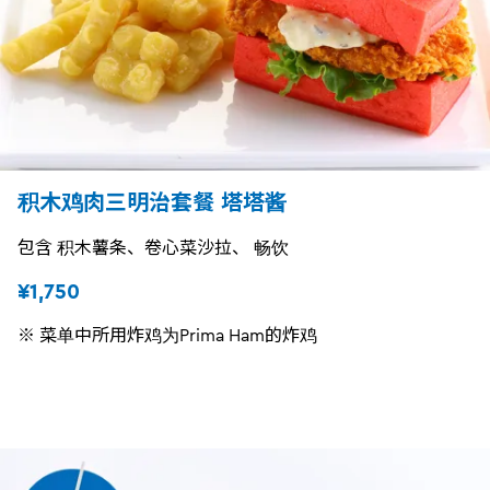
积木鸡肉三明治套餐 塔塔酱
包含 积木薯条、卷心菜沙拉、 畅饮
¥1,750
※ 菜单中所用炸鸡为Prima Ham的炸鸡