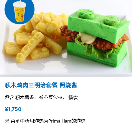
积木鸡肉三明治套餐 照烧酱
包含 积木薯条、卷心菜沙拉、 畅饮
¥1,750
※ 菜单中所用炸鸡为Prima Ham的炸鸡