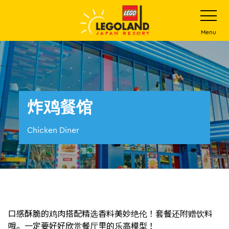
下
打
开
一
网
站
步
Menu
菜
主
单
要
内
容
炸鸡餐馆
Chicken Diner
口感酥脆的鸡肉搭配精选香料美妙绝伦！套餐还附赠饮料
哦。一定要好好欣赏餐厅里的乐高模型！