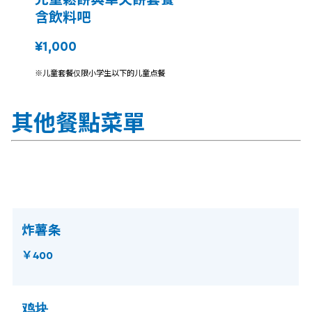
含飲料吧
¥1,000
※儿童套餐仅限小学生以下的儿童点餐
其他餐點菜單
炸薯条
￥400
鸡块