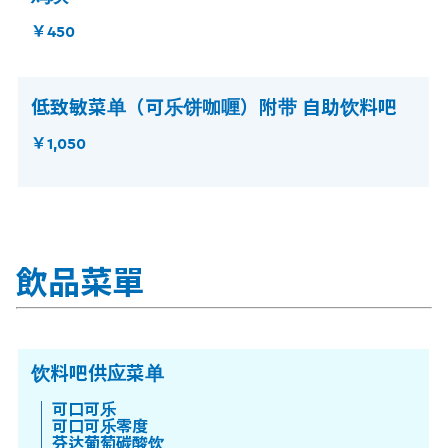
￥450
低致敏菜单（可乐饼咖喱）附带 自助饮料吧
￥1,050
飲品菜單
饮料吧供应菜单
可口可乐
可口可乐零度
芬达葡萄碳酸饮