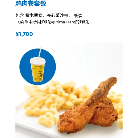
鸡肉卷套餐
包含 積木薯條、卷心菜沙拉、 畅饮
（菜单中所用炸鸡为Prima Ham的炸鸡）
¥1,700