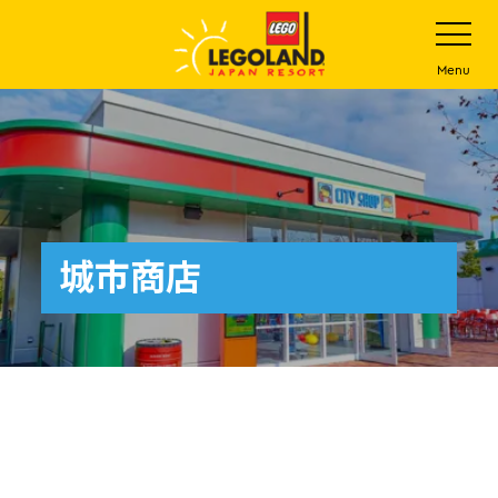
下
打
开
一
网
站
步
Menu
菜
主
单
要
内
容
城市商店