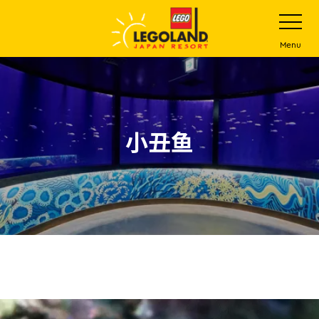
下
打
开
一
网
站
步
Menu
菜
主
单
要
内
容
小丑鱼