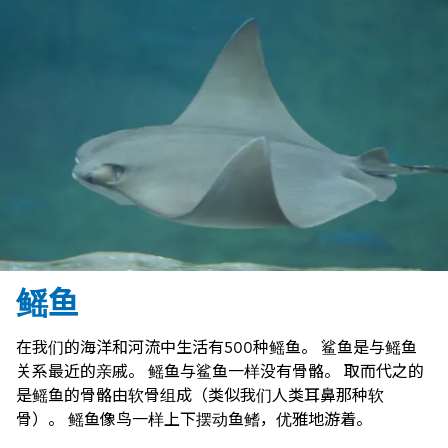
鳐鱼
在我们的海洋和河流中生活有500种鳐鱼。 鲨鱼是与鳐鱼
关系最近的亲戚。 鳐鱼与鲨鱼一样没有骨骼。 取而代之的
是鳐鱼的骨骼由软骨组成（类似我们人类耳鼻那种软
骨）。 鳐鱼像鸟一样上下摆动鱼鳍，优雅地游着。