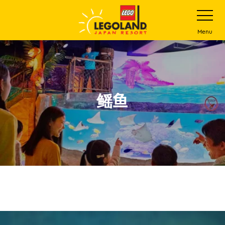
下
打
开
一
网
站
步
Menu
菜
主
单
要
内
容
鳐鱼