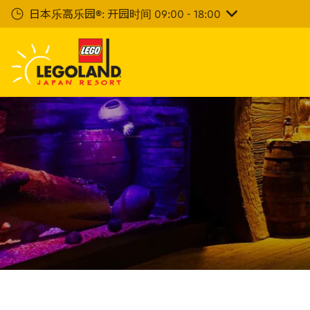
下
日本乐高乐园®: 开园时间 09:00 - 18:00
一
步
主
要
内
容