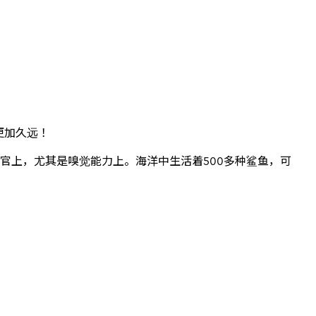
更加久远！
官上，尤其是嗅觉能力上。海洋中生活着500多种鲨鱼，可