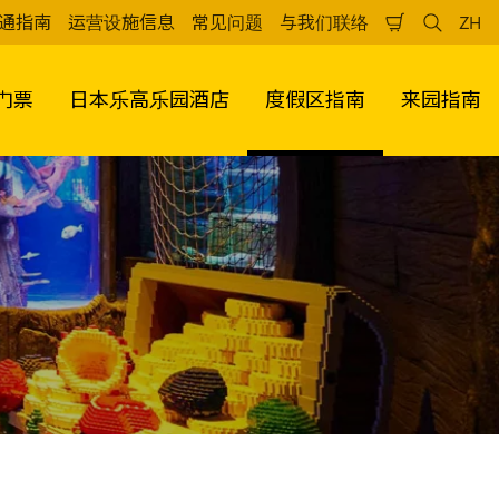
通指南
运营设施信息
常见问题
与我们联络
ZH
购
检
中
物
索
文
车
（
门票
日本乐高乐园酒店
度假区指南
来园指南