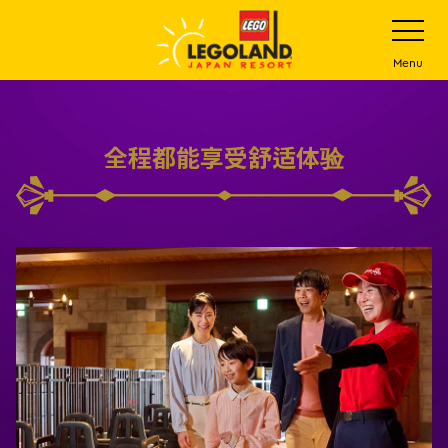
下
打
开
一
网
站
步
Menu
菜
主
单
要
内
全程都能享受舒适体验
容