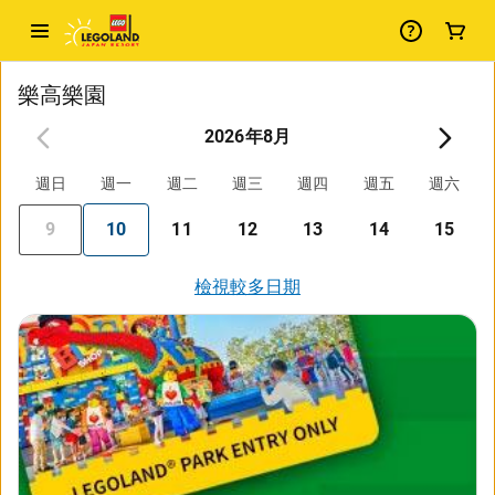
樂高樂園
2026年8月
週日
週一
週二
週三
週四
週五
週六
9
10
11
12
13
14
15
檢視較多日期