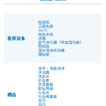
电视机
卫星电视
Wi-Fi
电热水壶
客房设备
冰箱
空气净化器（带加湿功能）
吹风机
温水洗净式马桶
保险柜
洗手・洗脸泡沫
沐浴露
洗发水
护发素
牙具套装
卸妆用品
化妆水
赠品
化妆棉套装
毛巾
浴巾