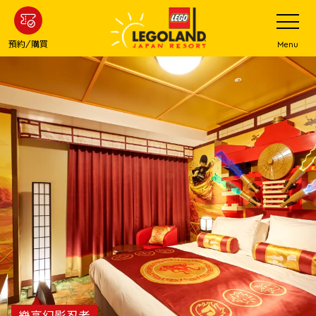
下
打
開
一
網
站
步
預約/購買
Menu
菜
主
單
要
內
容
樂高幻影忍者