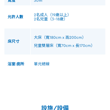
寬度
30㎡
2名成人（19歲以上）
允許人數
2名兒童（3-18歲）
大床（寬180cm x 高200cm）
床尺寸
兒童雙層床（寬70cm x 長170cm）
浴室·廁所
單元總線
設施/設備