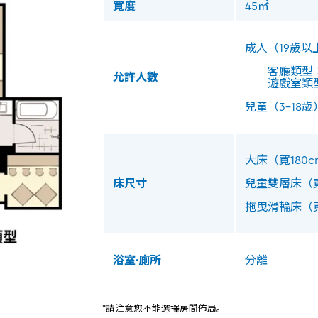
寬度
45㎡
成人（19歲以
客廳類型：
允許人數
遊戲室類型
兒童（3-18歲
大床（寬180cm
床尺寸
兒童雙層床（寬7
拖曳滑輪床（寬7
浴室·廁所
分離
*請注意您不能選擇房間佈局。