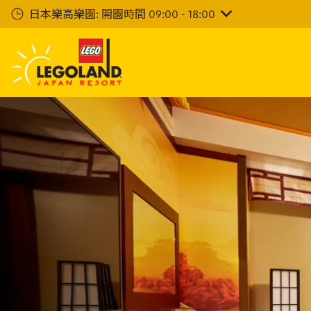
下
日本樂高樂園: 開園時間 09:00 - 18:00
一
步
主
要
內
容