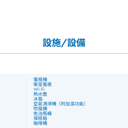
設施/設備
電視機
衛星電視
Wi‑Fi
熱水壺
冰箱
空氣清淨機（附加濕功能）
吹風機
免治馬桶
保險箱
咖啡機