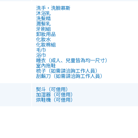
洗手・洗臉慕斯
沐浴乳
洗髮精
潤髮乳
牙刷組
卸妝用品
化妝水
化妝棉組
毛巾
浴巾
睡衣（成人、兒童皆為均一尺寸）
室內拖鞋
梳子（如需請洽詢工作人員）
刮鬍刀（如需請洽詢工作人員）
熨斗（可借用）
加湿器（可借用）
烘鞋機（可借用）