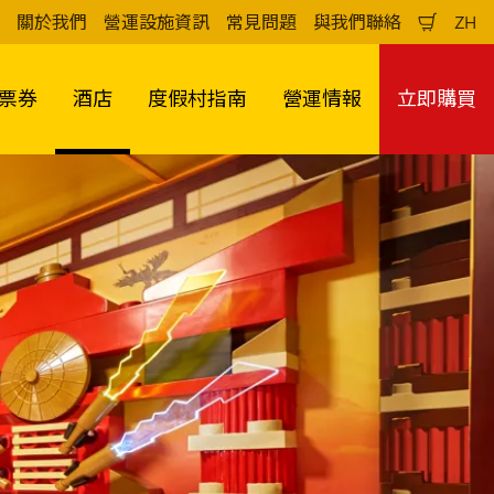
關於我們
營運設施資訊
常見問題
與我們聯絡
ZH
購
中
物
文
車
（
票券
酒店
度假村指南
營運情報
立即購買