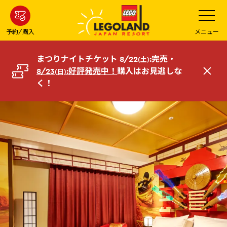
メ
メ
ニ
イ
ュ
ー
ン
予約/購入
メニュー
を
コ
開
く
ン
まつりナイトチケット 8/22
:完売・
(土)
テ
8/23
:好評発売中！
購入はお見逃しな
(日)
閉
ン
く！
じ
ツ
る
へ