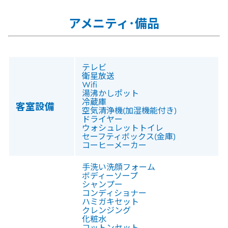
アメニティ･備品
テレビ
衛星放送
Wifi
湯沸かしポット
冷蔵庫
客室設備
空気清浄機(加湿機能付き)
ドライヤー
ウォシュレットトイレ
セーフティボックス(金庫)
コーヒーメーカー
手洗い洗顔フォーム
ボディーソープ
シャンプー
コンディショナー
ハミガキセット
クレンジング
化粧水
コットンセット