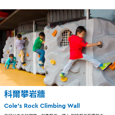
科爾攀岩牆
Cole's Rock Climbing Wall