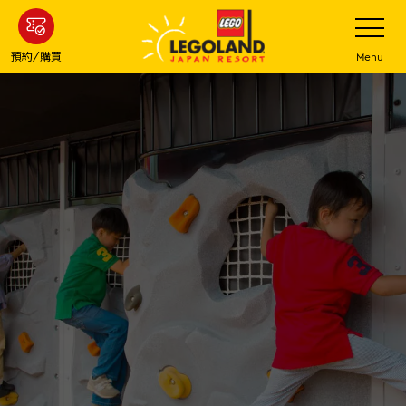
下
打
開
一
網
站
步
預約/購買
Menu
菜
主
單
要
內
容