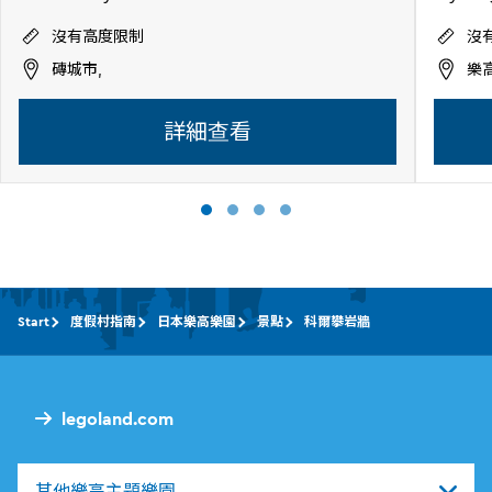
沒有高度限制
沒
磚城市,
樂
詳細查看
Start
度假村指南
日本樂高樂園
景點
科爾攀岩牆
legoland.com
其他樂高主題樂園