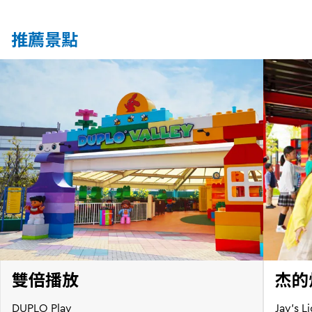
推薦景點
雙倍播放
杰的
DUPLO Play
Jay's L