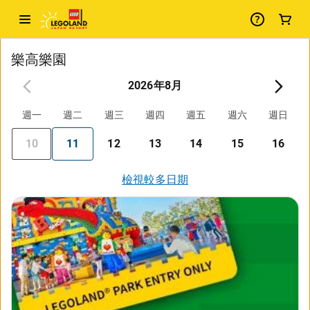
樂高樂園
2026年8月
週一
週二
週三
週四
週五
週六
週日
10
11
12
13
14
15
16
檢視較多日期