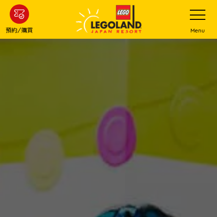
下
打
開
一
網
站
步
預約/購買
Menu
菜
主
單
要
內
容