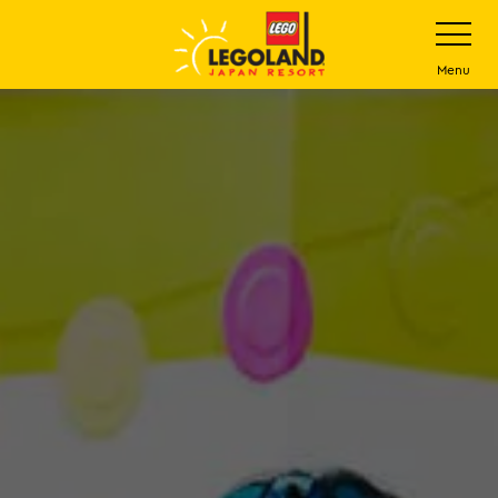
下
打
开
一
网
站
步
Menu
菜
主
单
要
内
容