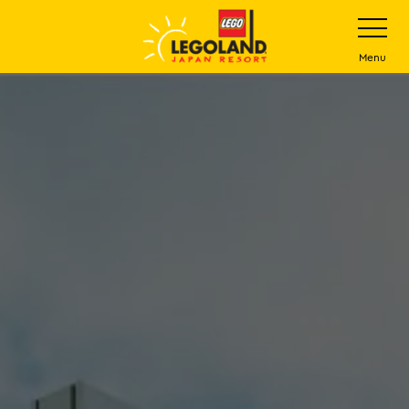
下
打
开
一
网
站
步
Menu
菜
主
单
要
内
容