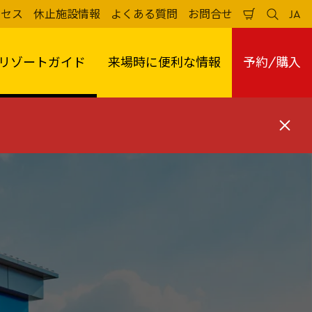
クセス
休止施設情報
よくある質問
お問合せ
JA
買
検
日
い
索
本
物
す
語
か
る
リゾートガイド
来場時に便利な情報
予約/購入
ご
閉
じ
る