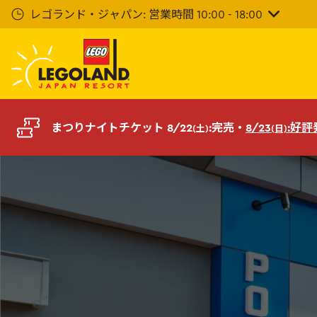
メ
レゴランド・ジャパン: 営業時間 10:00 - 18:00
イ
ン
コ
ン
テ
ン
ツ
まつりナイトチケット 8/22
:完売・
8/23
:好
(土)
(日)
へ