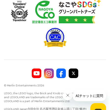
© Merlin Entertainments 2026
LEGO, the LEGO logo, the Brick and Knob configurations, the Minifigure
and LEGOLAND are trademarks of the LEGO Group.©2026 The LEGO Group.
LEGOLAND is a part of Merlin Entertainments Ltd.
LEGOLAND Japan合同会社 名古屋市港区金城ふ頭二丁目7番地1