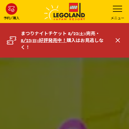
メ
メ
ニ
イ
ュ
ー
ン
予約/購入
メニュー
を
コ
開
く
ン
まつりナイトチケット 8/22
:完売・
(土)
テ
8/23
:好評発売中！
購入はお見逃しな
(日)
閉
ン
く！
じ
ツ
る
へ