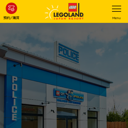
下
打
開
一
網
站
步
預約/購買
Menu
菜
主
單
要
內
容