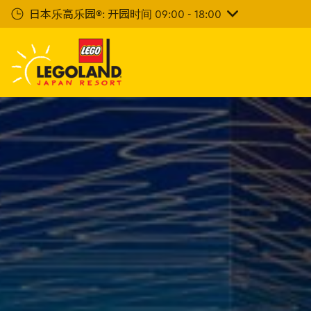
下
日本乐高乐园®: 开园时间 09:00 - 18:00
一
步
主
要
内
容