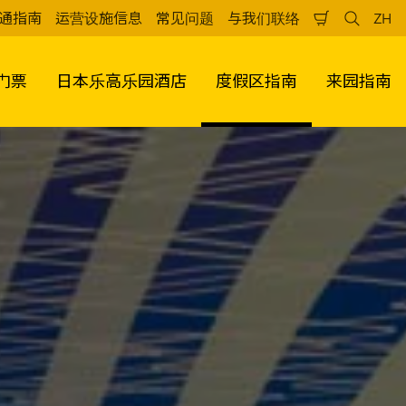
通指南
运营设施信息
常见问题
与我们联络
ZH
购
检
中
物
索
文
车
（
门票
日本乐高乐园酒店
度假区指南
来园指南