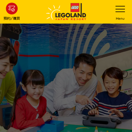
下
打
開
一
網
站
步
預約/購買
Menu
菜
主
單
要
內
容