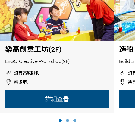
樂高創意工坊(2F)
造船
LEGO Creative Workshop(2F)
Build a
沒有高度限制
沒
磚城市,
樂
詳細查看