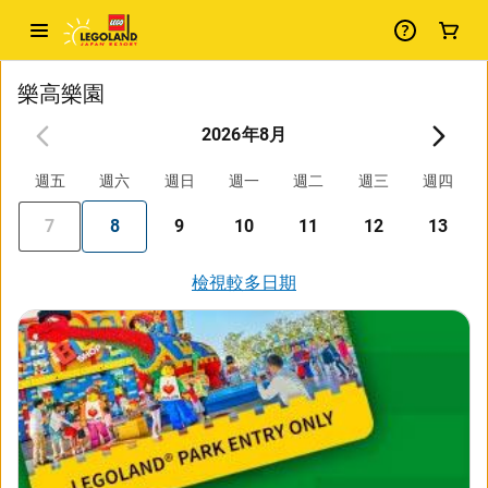
樂高樂園
2026年8月
週五
週六
週日
週一
週二
週三
週四
7
8
9
10
11
12
13
檢視較多日期