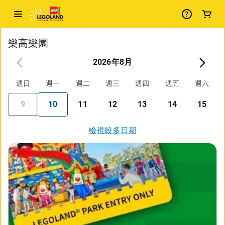
樂高樂園
2026年8月
週日
週一
週二
週三
週四
週五
週六
9
10
11
12
13
14
15
檢視較多日期