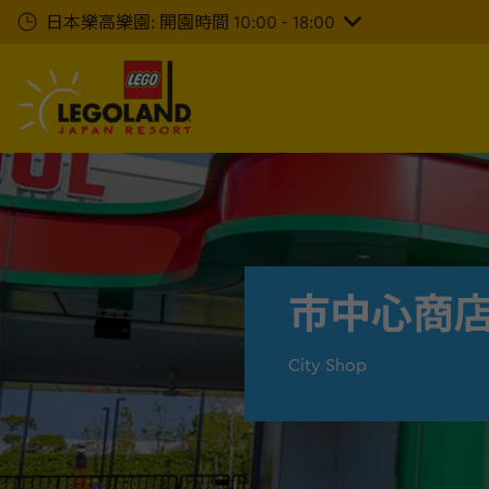
下
日本樂高樂園: 開園時間 10:00 - 18:00
一
步
主
要
內
容
市中心商
City Shop