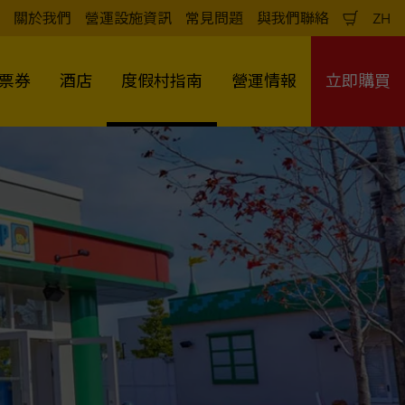
關於我們
營運設施資訊
常見問題
與我們聯絡
ZH
購
中
物
文
車
（
票券
酒店
度假村指南
營運情報
立即購買