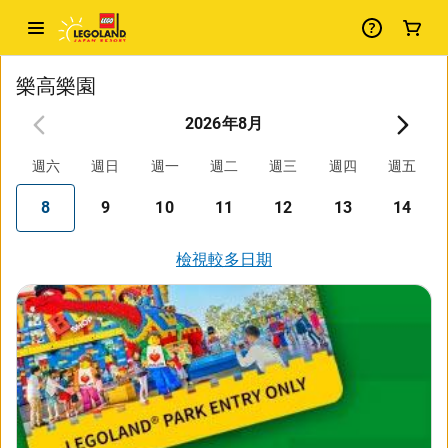
樂高樂園
2026年8月
週六
週日
週一
週二
週三
週四
週五
8
9
10
11
12
13
14
檢視較多日期