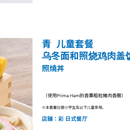
青 儿童套餐
乌冬面和照烧鸡肉盖
照燒丼
（使用Prima Ham的香薫粗粒豬肉香腸）
※本套餐仅限小学生及以下儿童享用。
店舖：彩 日式餐厅