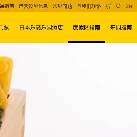
通指南
运营设施信息
常见问题
与我们联络
ZH
购
检
中
物
索
文
车
（
门票
日本乐高乐园酒店
度假区指南
来园指南