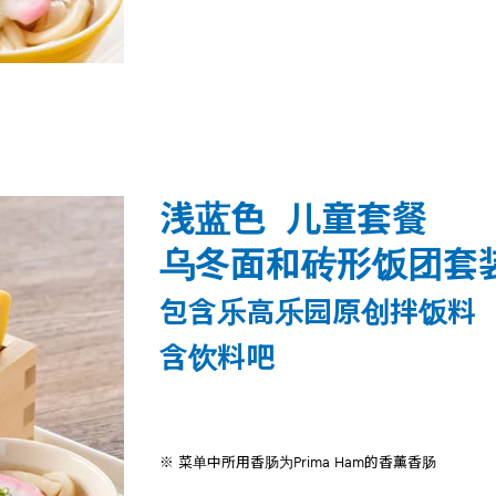
浅蓝色 儿童套餐
乌冬面和砖形饭团套
包含乐高乐园原创拌饭料
含饮料吧
※ 菜单中所用香肠为Prima Ham的香薰香肠