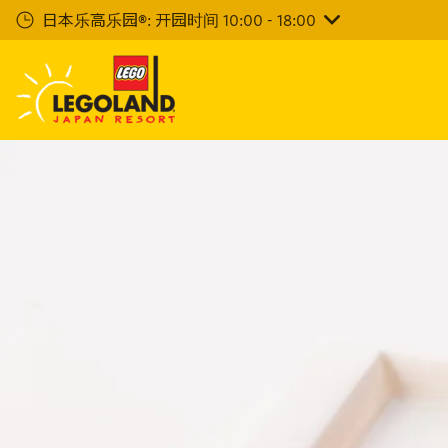
下
日本乐高乐园®: 开园时间 10:00 - 18:00
一
步
主
要
内
容