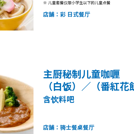
※ 儿童套餐仅限小学生以下的儿童点餐
店舗：彩 日式餐厅
主厨秘制儿童咖喱
（白饭）／（番紅花
含饮料吧
店舗：骑士餐桌餐厅