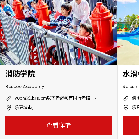
消防学院
水滑
Rescue Academy
Splash
90cm以上110cm以下者必须有同行者陪同。
滑
乐高城市,
乐
查看详情