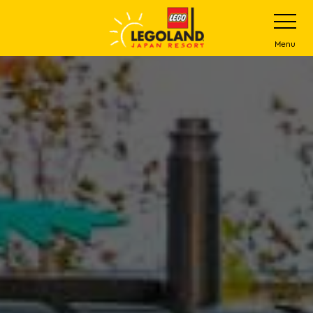
下
打
开
一
网
站
步
Menu
菜
主
单
要
内
容