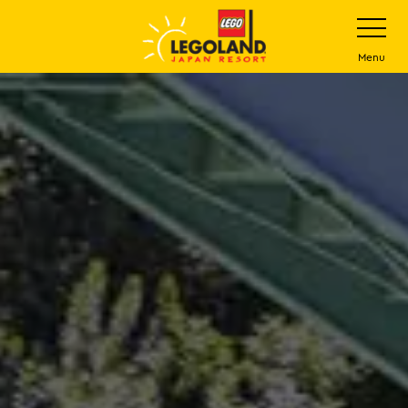
下
打
开
一
网
站
步
Menu
菜
主
单
要
内
容