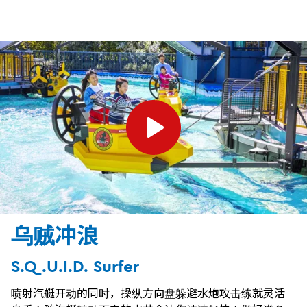
乌贼冲浪
S.Q.U.I.D. Surfer
喷射汽艇开动的同时，操纵方向盘躲避水炮攻击练就灵活