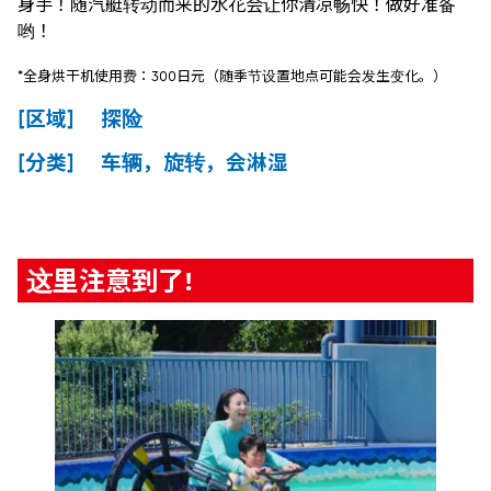
身手！随汽艇转动而来的水花会让你清凉畅快！做好准备
哟！
*全身烘干机使用费：300日元（随季节设置地点可能会发生变化。）
[区域] 探险
[分类] 车辆，旋转，会淋湿
这里注意到了!