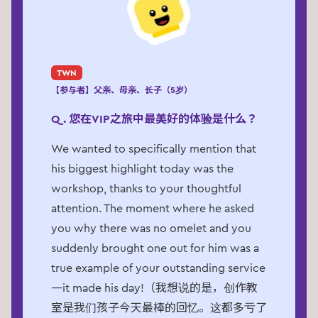
TWN
【参与者】父亲、母亲、长子（5岁）
Q. 您在VIP之旅中最美好的体验是什么？
We wanted to specifically mention that
his biggest highlight today was the
workshop, thanks to your thoughtful
attention. The moment where he asked
you why there was no omelet and you
suddenly brought one out for him was a
true example of your outstanding service
—it made his day!（我想说的是，创作教
室是我们孩子今天最棒的回忆。这都多亏了