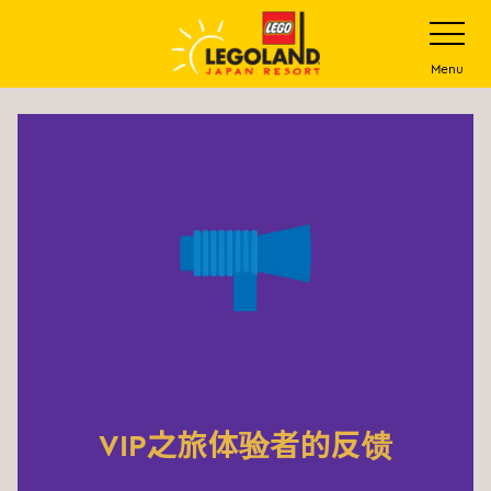
下
打
开
一
网
站
步
Menu
菜
主
单
要
内
容
VIP之旅体验者的反馈