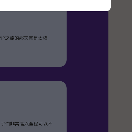
互动体验以及原创的个人专属
高乐园体验VIP之旅的那天真是太棒
IP room （孩子们非常高兴全程可以不