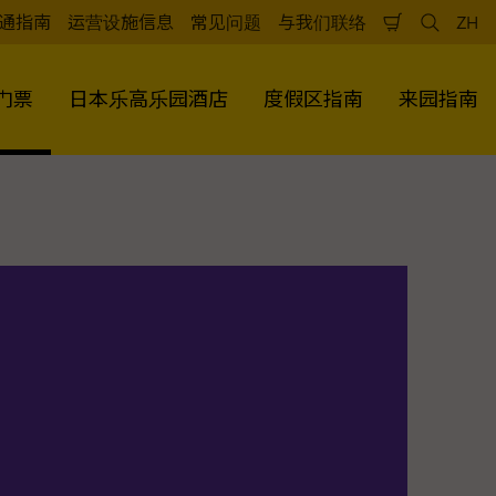
通指南
运营设施信息
常见问题
与我们联络
ZH
购
检
中
物
索
文
车
（
门票
日本乐高乐园酒店
度假区指南
来园指南