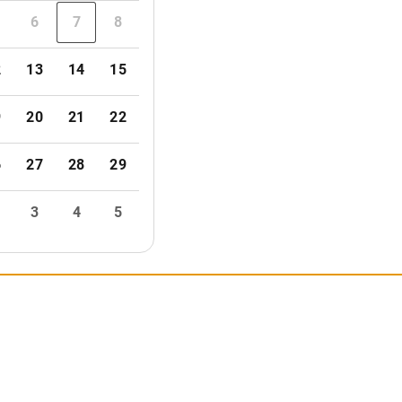
以很快入场
很多纪念品
把自己制作的模型在迷你乐园展示一年
有什么要说的吗？
与者】父亲、母亲、长子（5岁）、次子（0岁）
IP之旅中最美好的体验是什么？
host, Priority Access to ALL Rides, Session time with the Mode