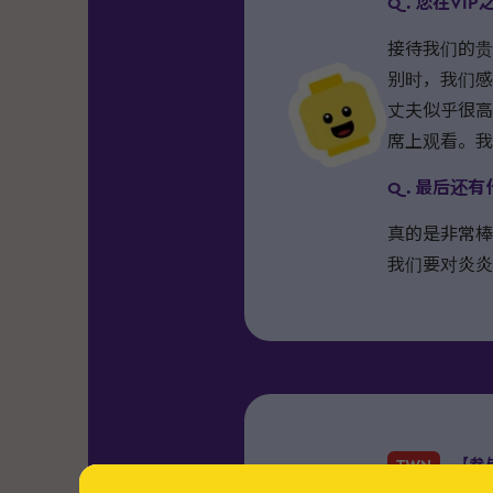
Q. 您在V
接待我们的贵
别时，我们感
丈夫似乎很高
席上观看。我
Q. 最后还
真的是非常棒
我们要对炎炎
TWN
【参与