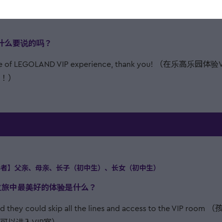
gure.（有贵宾导览专员、所有游乐设施优先入场、与模型建造师的
有什么要说的吗？
date of LEGOLAND VIP experience, thank you! （在乐
！）
者】父亲、母亲、长子（初中生）、长女（初中生）
IP之旅中最美好的体验是什么？
ved they could skip all the lines and access to the V