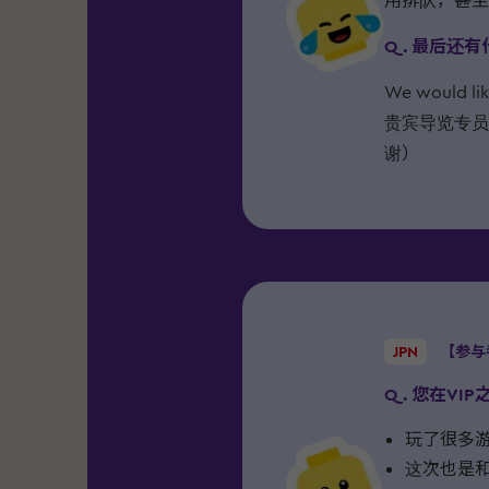
用排队，甚至
Q. 最后还
We would lik
贵宾导览专员
谢）
JPN
【参与
Q. 您在V
玩了很多
这次也是