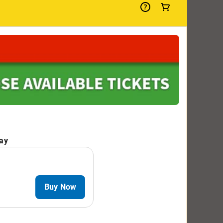
of us at all times.（礼宾人