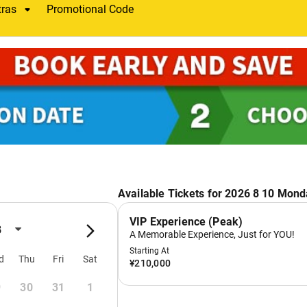
IP之旅中最美好的体验是什么？
convenient（既快速又方便）
有什么要说的吗？
very conscientious, pay attention to our needs and take care 
到，随时回应我们的需求，全程都十分贴心）
者】父亲、母亲、长女（13岁）、长子（10岁）、次子（7岁）
IP之旅中最美好的体验是什么？
玩到游乐设施