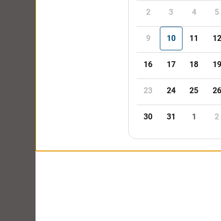
餐厅也可
还拿到了
并且可以
Q. 最后还
太棒了！
谢谢您！
TWN
【参
Q. 您在V
Personal VIP 