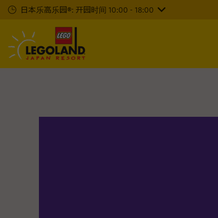
下
日本乐高乐园®: 开园时间 10:00 - 18:00
一
步
主
要
内
容