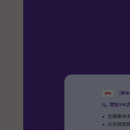
JPN
【参与
Q. 您在V
无需等待
立刻就帮