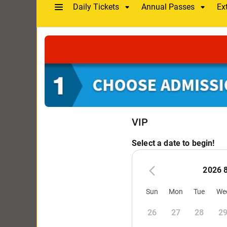
Q. 您在V
Fast and 
Q. 最后还
The host is 
员非常细心周
JPN
【参与
Q. 您在V
可以马上