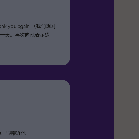
. Thank you again （我们想对
一天。再次向他表示感
他、很亲近他