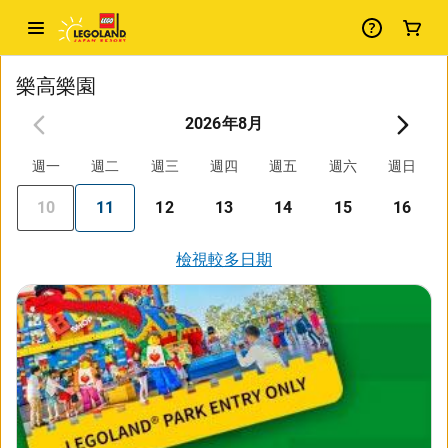
樂高樂園
2026年8月
週一
週二
週三
週四
週五
週六
週日
10
11
12
13
14
15
16
檢視較多日期