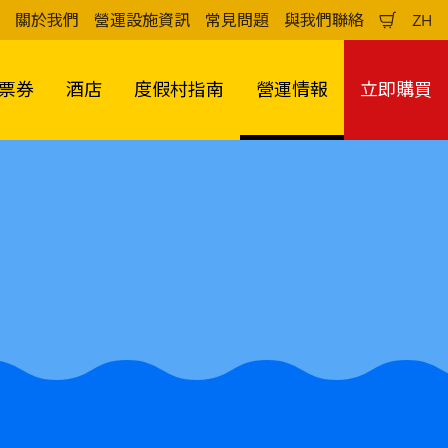
關於我們
營運設施資訊
常見問題
與我們聯絡
ZH
購
中
物
文
車
（
票券
酒店
度假村指南
營運情報
立即購買