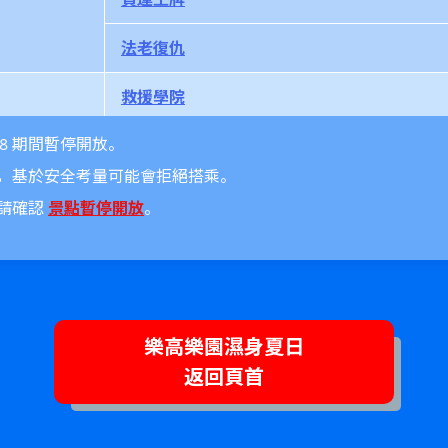
法老復仇
救援學院
18 期間暫停開放。
海岸警衛隊HQ
，基於安全考量可能會拒絕搭乘。
造船
請確認
景點暫停開放
。
城市機場
※
碼頭
龍
樂高樂園濕身夏日
返回頁首
默林的飛行器
默林的挑戰