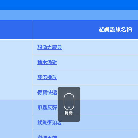
遊樂設施名稱
想像力慶典
積木派對
雙倍播放
得寶快遞
甲蟲反彈
捲動
魷魚衝浪者
貨運王牌