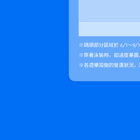
※碼頭部分區域於 6/1～9/
※穿著泳裝時，如過度暴露
樂高城市
※各遊樂設施的營運狀況，
騎士
王國