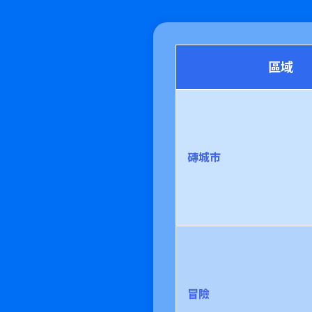
區域
磚城市
冒險