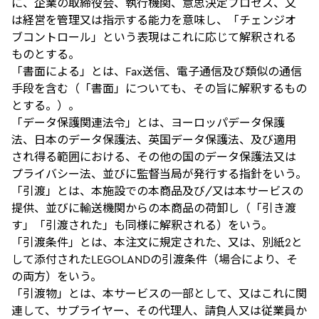
に、企業の取締役会、執行機関、意思決定プロセス、又
は経営を管理又は指示する能力を意味し、「チェンジオ
ブコントロール」という表現はこれに応じて解釈される
ものとする。
「書面による」とは、Fax送信、電子通信及び類似の通信
手段を含む（「書面」についても、その旨に解釈するもの
とする。）。
「データ保護関連法令」とは、ヨーロッパデータ保護
法、日本のデータ保護法、英国データ保護法、及び適用
され得る範囲における、その他の国のデータ保護法又は
プライバシー法、並びに監督当局が発行する指針をいう。
「引渡」とは、本施設での本商品及び/又は本サービスの
提供、並びに輸送機関からの本商品の荷卸し（「引き渡
す」「引渡された」も同様に解釈される）をいう。
「引渡条件」とは、本注文に規定された、又は、別紙2と
して添付されたLEGOLANDの引渡条件（場合により、そ
の両方）をいう。
「引渡物」とは、本サービスの一部として、又はこれに関
連して、サプライヤー、その代理人、請負人又は従業員か