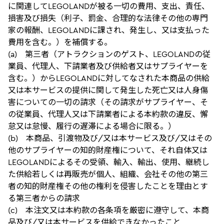
に関連してLEGOLANDが被る一切の費用、支出、責任、
損害及び損失（利子、罰金、合理的な法律その他の専門
家の報酬、LEGOLANDに課され、発生し、又は支払った
費用を含む。）を補償する。
(a) 第三者（アトラクションのゲスト、LEGOLANDの従
業員、代理人、下請業者及び供給者又はサプライヤーを
含む。）からLEGOLANDに対してなされた本商品の供給
又は本サービスの提供に関して発生した死亡又は人身傷
害についての一切の請求（その請求がサプライヤー、そ
の従業員、代理人又は下請業者による本約款の違反、懈
怠又は怠慢、履行の遅滞による場合に限る。）
(b) 本商品、引渡物及び/又は本サービス及び/又はその
他のサプライヤーの知的財産権について、それ自体又は
LEGOLANDによるその受領、輸入、輸出、使用、継続し
た供給若しくは再販売が個人、組織、会社その他の第三
者の知的財産権その他の権利を侵害したことを理由とす
る第三者からの請求
(c) 本注文又は本約款の各条項を厳密に遵守して、本商
品及び/又は本サービスを供給できなかったこと