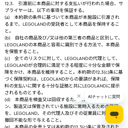
12.3. 引渡前に本商品に対する支払いが行われた場合、サ
プライヤーは、以下の事項を保証する。
(a) 本約款の条件に基づいて本商品が本施設に引渡され
るまで、LEGOLANDの受託者として本商品を保持するこ
と。
(b) 自社の商品及び/又は他の第三者の商品と区別して、
LEGOLANDの本商品と容易に識別できる方法で、本商品
を保管すること。
(c) 全てのリスクに対して、LEGOLANDの代理として、
LEGOLANDが合理的に満足できる程度に十分な金額で保
険をかけ、本商品を維持すること。本約款の12.3(c)条に基
づく保険契約は、LEGOLANDからの要請があれば、保険
料の支払いに関する十分な証拠と共にLEGOLANDに提示
されるものとする。
(d) 本商品を検査又は回収するために、本商品がデザイ
ン、製造又は保管されている施設に常時入るための許可
を、LEGOLAND、その代理人及びその従業員に対して、
撤回不能な形で与えること。
(e) 本商品の全売上又は本約款の12.3(c)条に言及された