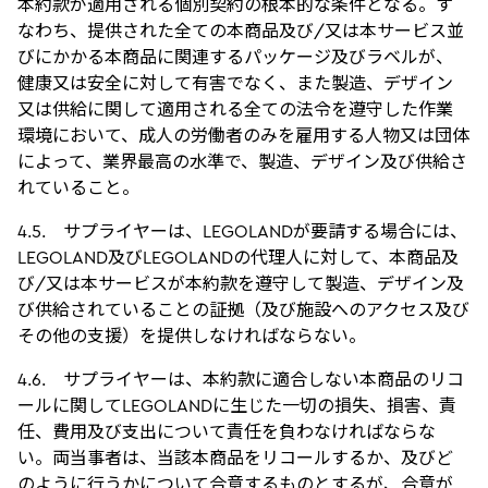
本約款が適用される個別契約の根本的な条件となる。す
なわち、提供された全ての本商品及び/又は本サービス並
びにかかる本商品に関連するパッケージ及びラベルが、
健康又は安全に対して有害でなく、また製造、デザイン
又は供給に関して適用される全ての法令を遵守した作業
環境において、成人の労働者のみを雇用する人物又は団体
によって、業界最高の水準で、製造、デザイン及び供給さ
れていること。
4.5. サプライヤーは、LEGOLANDが要請する場合には、
LEGOLAND及びLEGOLANDの代理人に対して、本商品及
び/又は本サービスが本約款を遵守して製造、デザイン及
び供給されていることの証拠（及び施設へのアクセス及び
その他の支援）を提供しなければならない。
4.6. サプライヤーは、本約款に適合しない本商品のリコ
ールに関してLEGOLANDに生じた一切の損失、損害、責
任、費用及び支出について責任を負わなければならな
い。両当事者は、当該本商品をリコールするか、及びど
のように行うかについて合意するものとするが、合意が