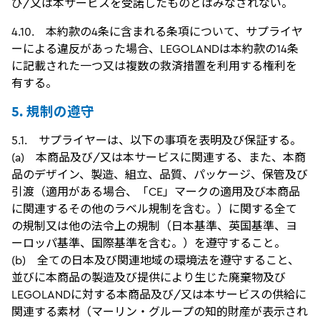
び/又は本サービスを受諾したものとはみなされない。
4.10. 本約款の4条に含まれる条項について、サプライヤ
ーによる違反があった場合、LEGOLANDは本約款の14条
に記載された一つ又は複数の救済措置を利用する権利を
有する。
5. 規制の遵守
5.1. サプライヤーは、以下の事項を表明及び保証する。
(a) 本商品及び/又は本サービスに関連する、また、本商
品のデザイン、製造、組立、品質、パッケージ、保管及び
引渡（適用がある場合、「CE」マークの適用及び本商品
に関連するその他のラベル規制を含む。）に関する全て
の規制又は他の法令上の規制（日本基準、英国基準、ヨ
ーロッパ基準、国際基準を含む。）を遵守すること。
(b) 全ての日本及び関連地域の環境法を遵守すること、
並びに本商品の製造及び提供により生じた廃棄物及び
LEGOLANDに対する本商品及び/又は本サービスの供給に
関連する素材（マーリン・グループの知的財産が表示され