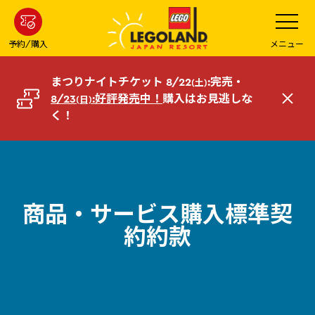
メ
メ
ニ
イ
ュ
ー
ン
予約/購入
メニュー
を
コ
開
く
ン
まつりナイトチケット 8/22
:完売・
(土)
テ
8/23
:好評発売中！
購入はお見逃しな
(日)
閉
ン
く！
じ
ツ
る
へ
商品・サービス購入標準契
約約款