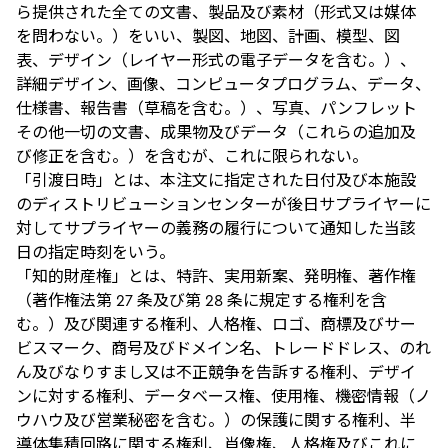
ら提供された全ての文書、製品及び素材（形式又は媒体
を問わない。）をいい、製図、地図、計画、模型、図
表、デザイン（レイヤー形式の電子データを含む。）、
詳細デザイン、画像、コンピュータプログラム、データ、
仕様書、報告書（草稿を含む。）、写真、パンフレット
その他一切の文書、成果物及びデータ（これらの追加及
び修正を含む。）を含むが、これに限られない。
「引渡日時」とは、本注文に指定された日付及び本施設
のディストリビューションセンターが後日サプライヤーに
対してサプライヤーの義務の履行について通知した当該
日の指定時刻をいう。
「知的財産権」とは、特許、実用新案、発明権、著作権
（著作権法第 27 条及び第 28 条に規定する権利を含
む。）及び関連する権利、人格権、ロゴ、商標及びサー
ビスマーク、商号及びドメイン名、トレードドレス、のれ
ん及びなりすまし又は不正競争を告訴する権利、デザイ
ンに対する権利、データベース権、使用権、機密情報（ノ
ウハウ及び営業秘密を含む。）の保護に関する権利、半
導体集積回路に関する権利、肖像権、人格権及びこれに