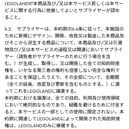
LEGOLANDが本商品及び/又は本サービス若しくは本サー
ビスに関する行為に依拠してよいとサプライヤーが認め
ること。
6.2. サプライヤーは、本約款の6.4条に従って、本施設の
ために新規にデザイン、開発、改良又は製造した本商品及
びそこから派生する商品について、本商品及び/又は引渡
物及び/又は本サービスの過程又は関連においてサプライ
ヤー（請負者がサプライヤーのために行う場合を含
む。）が生成し、取得し、又は開発した全ての知的財産
権を、いかなる第三者の権利も侵害しない完全な権利で
あることを保証したうえで、その全部について、全期間
（全ての延長、改変及び更新を含むものとする。）に渡
ってこれをLEGOLANDに譲渡する。
本約款における譲渡は、全ての目的、利用及び使用領域
において絶対的なものであり、疑義を避けるために付言す
ると、本サービスの一部としての使用に限定されない。本
約款に関連してLEGOLANDによって開発された知的財産
権は、LEGOLANDのみに帰属する。