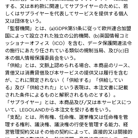
する、又は本約款に関連してサプライヤーのために、若
しくはサプライヤーを代表してサービスを提供する個人
又は団体をいう。
「監督機関」とは、(a)GDPR第51条に従って欧州連合加盟
国によって設立された独立の公的機関、(b)英国情報コミ
ッショナーオフィス（ICO）を含む、データ保護関連法令
の施行にあたり任されている類似の規制当局、及び(c)日
本の個人情報保護委員会をいう。
「供給」とは、文脈上認められる場合、本商品のリース、
賃借又は消費貸借及び本サービスの提供又は履行を含む
が、これに限定されない（「供給する」「供給してい
る」及び「供給された」という表現は、本注文書に記載
された条件によるものと解釈されるものとする）。
「サプライヤー」とは、本商品及び/又は本サービスにつ
いて、LEGOLANDから本注文を受ける者をいう。
「支配」とは、所有権、任命権、選挙権又は任命権を管
理する権利、議決権、議決権の行使を管理する能力、経
営管理契約又はその他の契約によって、直接的又は間接的