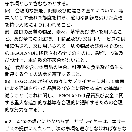
守事項として含むものとする。
(e) 合理的な技能、配慮及び勤勉さの全てについて、職
業人として優れた態度を持ち、適切な訓練を受けた資格
を持つ人物により行われること。
(f) 最良の品質の物品、素材、基準及び技術を用いるこ
と、及び全ての引渡物、本商品及び/又は本サービスの供
給に供され、又は用いられる一切の物品及び素材その他
のLEGOLANDに移転される全てのものに、製作、設置及
び設計上、本約款の不適合がないこと。
(g) 食品を含む本商品の場合、引渡時に食品及び衛生に
関連する全ての法令を遵守すること。
(h) LEGOLANDがその時々にサプライヤーに対して書面
による通知を行った品質及び安全に関する追加の基準に
従うこと（これに関し、LEGOLANDは品質及び安全に関
する重大な追加的な基準を合理的に通知するための合理
的な努力をする）。
4.2. 4.1条の規定にかかわらず、サプライヤーは、本サー
ビスの提供にあたって、次の事項を遵守しなければならな