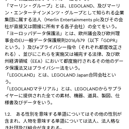
「マーリン・グループ」とは、LEGOLAND、及びマーリ
ン・エンターテインメンツ・グループとして知られる企業
集団に属する法人（Merlin Entertainments plc及びその会
社が直接又は間接に所有する各子会社）の全てをいう。
「ヨーロッパデータ保護法」とは、欧州議会及び欧州理
事会のEU一般データ保護規則2016/679（以下「GDPR」
という。）及びeプライバシー指令（それぞれ都度改正さ
れる）、並びにこれらを実施又は補完する法律、及び欧
州経済領域（EEA）において都度施行されるその他のデー
タ保護法又はプライバシー法をいう。
「LEGOLAND」とは、LEGOLAND Japan合同会社とい
う。
「LEGOLANDマテリアル」とは、LEGOLANDからサプラ
イヤーに提供された全ての素材、機器、道具、製図、仕
様書及びデータをいう。
1.2. ある性別を意味する単語についてはその他の性別が
含まれ、人物を意味する単語については法人、法人格な
き社団及び組合が含まれる。