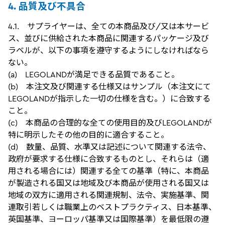
4. 品質及び不具合
4.1. サプライヤーは、全ての本商品及び/又は本サービ
ス、並びに供給された本商品に関連するパッケージ及び
ラベルが、以下の事項を遵守するようにしなければなら
ない。
(a) LEGOLANDが満足できる品質であること。
(b) 本注文及び関連する仕様又はサンプル（本注文にて
LEGOLANDが指示した一切の仕様を含む。）に合致する
こと。
(c) 本商品の合理的な全ての使用目的及びLEGOLANDが
特に明示したその他の目的に適合すること。
(d) 数量、品質、水準又は記述について関連する法令、
政府が要求する仕様に合致するものとし、それらは（適
用される場合には）関連する全ての基準（特に、本商品
が製造される国又は地域及び本商品が使用される国又は
地域の双方に適用される関連規制、法令、実施基準、関
連取引若しくは職業上のベストプラクティス、日本基準、
英国基準、ヨーロッパ基準又は国際基準）を最低限の遵