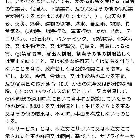
し、いかなる場合においても、かかる影響を受ける当事者
の従業員、代理人、下請業者、及び/又はその他の供給業
者が関与する場合はこの限りではない。）、(b)天災地
変、火災、爆発、建物の倒壊、洪水、暴風雨、地震、異
常気象、(c)戦争、戦争行為、軍事行動、暴動、内乱、テ
ロリズム、(d)伝染病、パンデミック、(e)核物質、化学汚
染、又は生物汚染、又は衝撃波、(f)爆発、害意による損
害、(g)禁輸措置、輸出入制限、割当その他の制限若しく
は禁止を課すこと、又は必要な許可若しくは同意を付与し
ないことを含む、政府若しくは公的機関による措置。た
だし、材料、設備、労働力、又は供給品の単なる不足、
及び(a)英国の欧州連合（EU）からの完全又は部分的な離
脱、(b)COVID19ウイルスの結果として、又は関連して、
(c)本約款の適用時点において当事者が認識していたその
他の状況に起因する又は関連として生じるあらゆる事象
又はその他の結果は、不可抗力事由を構成しないものと
する。
「本サービス」とは、本注文に基づいて又は本注文にて
示された仕事の詳細又は範囲に基づいて、サプライヤーか