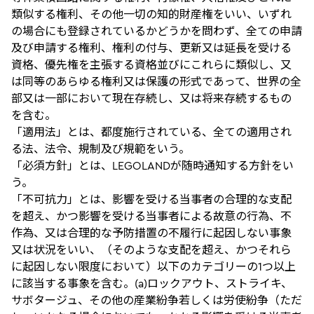
類似する権利、その他一切の知的財産権をいい、いずれ
の場合にも登録されているかどうかを問わず、全ての申請
及び申請する権利、権利の付与、更新又は延長を受ける
資格、優先権を主張する資格並びにこれらに類似し、又
は同等のあらゆる権利又は保護の形式であって、世界の全
部又は一部において現在存続し、又は将来存続するもの
を含む。
「適用法」とは、都度施行されている、全ての適用され
る法、法令、規制及び規範をいう。
「必須方針」とは、LEGOLANDが随時通知する方針をい
う。
「不可抗力」とは、影響を受ける当事者の合理的な支配
を超え、かつ影響を受ける当事者による故意の行為、不
作為、又は合理的な予防措置の不履行に起因しない事象
又は状況をいい、（そのような支配を超え、かつそれら
に起因しない限度において）以下のカテゴリーの1つ以上
に該当する事象を含む。(a)ロックアウト、ストライキ、
サボタージュ、その他の産業紛争若しくは労使紛争（ただ