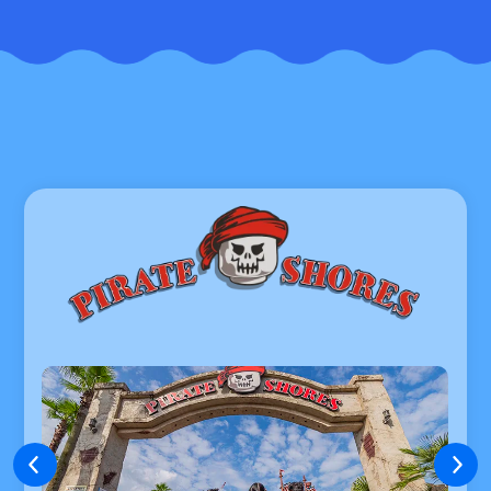
の​
ご利用には、
水着の着用が必須
です。
※入場確約権の1日の販売数には限りがあります。
6歳以下のお子様
は男性更衣室・女性更衣室どち
らもご利用できます。
コインロッカー(¥400)は各更衣室と、エントラ
ンスに設置しております。
①ビーチサンダル
対象商品
②タオル
①②を取り扱う店舗
販売店舗
ロスト・ブーティー・トレーディ