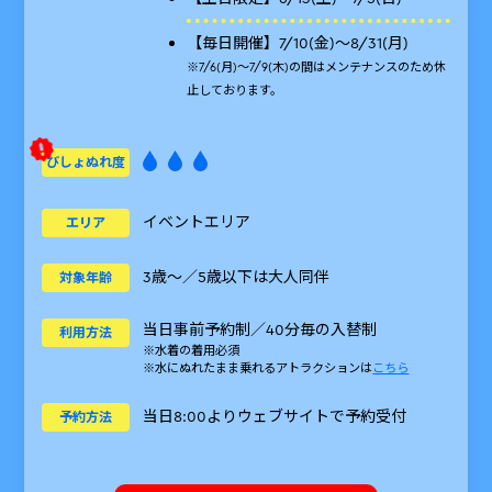
【毎日開催】7/10(金)〜8/31(月)
※7/6(月)～7/9(木)の間はメンテナンス
のため休
止しております。
びしょぬれ度
イベントエリア
エリア
3歳～／5歳以下は大人同伴
対象年齢
当日事前予約制／40分毎の入替制
利用方法
※水着の着用必須
※水にぬれたまま乗れるアトラクションは
こちら
当日8:00よりウェブサイトで予約受付
予約方法