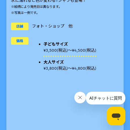
水に濡れると色が変わるTシャツも登場！
※入
※絵柄により発売日は異なります。
ます
※写真は一例です。
※対
※販
フォト・ショップ 他
店舗
価格
子どもサイズ
¥3,500(税込)～¥4,500(税込)
大人サイズ
¥3,800(税込)～¥4,800(税込)