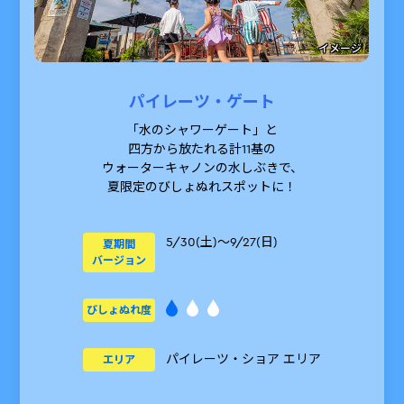
ング・ポスト
アーティファクト・ショップ
水にぬれたまま乗れる
イメージ
アトラクションはこちら
②のみを取り扱う店舗
ビッグ・ショップ
シティ・ショップ
パイレーツ・ゲート
とじる
サブ・ショップ
「水のシャワーゲート」と
キング・マーケット
四方から放たれる計11基の
ホテル・ショップ
ウォーターキャノンの水しぶきで、
夏限定のびしょぬれスポットに！
5/30(土)～
入場確約権
販売期間
※ウォーター・メイズⅡの入場確約権は
6/13(土)から販売
5/30(土)～9/27(日)
夏期間
バージョン
スキップ・パス スリーパック
または
びしょぬれ度
スキップ・パス アンリミテッド
をお持ちの
方も、
ウォーターアトラクションを事前予約
パイレーツ・ショア エリア
エリア
なしでご利用できます。