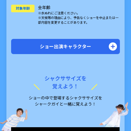
全年齢
対象年齢
※水ぬれにご注意ください。
※天候等の理由により、予告なくショーを中止または
一
部内容を変更することがあります。
ショー出演キャラクター
キャプテン
ブラック・ビア
誰もが恐れる海の男！と思っている
シャクササイズを
が
覚えよう！
手下がいないと不安な寂しがり屋
ショーの中で登場するシャクササイズを
シャークガイ
シャークガイと一緒に覚えよう！
海の生物、波の音、潮の匂い…
それら全てが大好きな海オタク
とじる