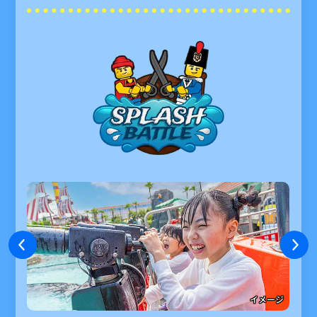
6/13(土)～8/31(月)の期間中、
レゴランド・ジャパン・ホテルにご宿泊のお
客様
には、
ウォーターアトラクションを予約
なしでお楽しみいただける
バウチャーを差し
上げます。
詳しくはこちら >
※
スキップ･パス スリーパック
は、1名様
のご入場につき1枚必要です。
※
スキップ･パス アンリミテッド
は、ご
入場の際にお客様ごとにリストバンドを
確認いたします。
※2歳以下のお子様は、スキップ・パス
をお持ちのお客様に同伴してご入場いた
だけます。
※混雑時には、次の回をご案内させてい
ただく場合があります。
イメージ
※バースデー・パーク・パッケージ付属