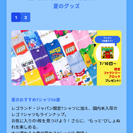
夏のグッズ
1
2
夏のおすすめTシャツ55選
ア
レゴランド・ジャパン限定Tシャツに加え、国内未入荷の
ス
レゴ Tシャツもラインナップ。
分
お気に入りの1枚を見つけよう！さらに、“もっと”びしょぬ
対
れを楽しめる、
が