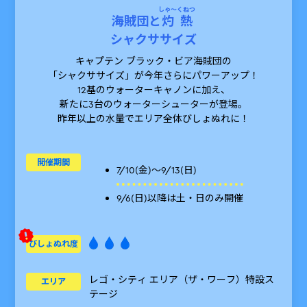
しゃ～くねつ
海賊団と
灼熱
シャクササイズ
キャプテン ブラック・ビア海賊団の
「シャクササイズ」が今年さらにパワーアップ！
12基のウォーターキャノンに加え、
新たに3台のウォーターシューターが登場。
昨年以上の水量でエリア全体びしょぬれに！
開催期間
7/10(金)〜9/13(日)
9/6(日)以降は土・日のみ開催
びしょぬれ度
レゴ・シティ エリア（ザ・ワーフ）
特設ス
エリア
テージ