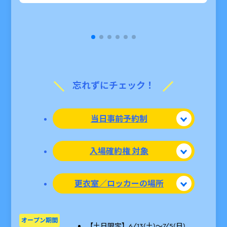
忘れずにチェック！
当日事前予約制
入場確約権 対象
更衣室／ロッカーの場所
オープン期間
【土日限定】6/13(土)〜7/5(日)