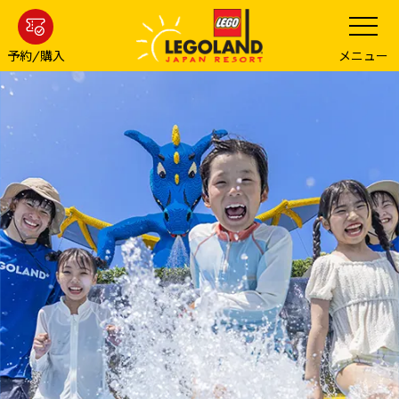
メ
メ
ニ
イ
ュ
ン
予約/購入
メニュー
ー
を
コ
開
ン
く
テ
ン
ツ
へ