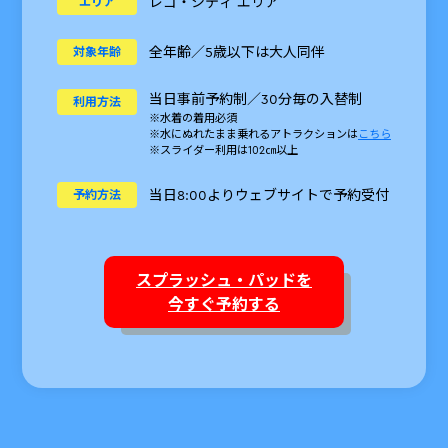
レゴ・シティ エリア
エリア
全年齢／5歳以下は大人同伴
対象年齢
当日事前予約制／30分毎の入替制
利用方法
※水着の着用必須
※水にぬれたまま乗れるアトラクションは
こちら
※スライダー利用は102㎝以上
当日8:00よりウェブサイトで予約受付
予約方法
スプラッシュ・パッドを
今すぐ予約する