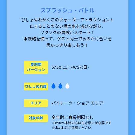
のスキップ・パスは対象外となります。
スプラッシュ・バトル
※スキップ・パスの1日の販売数には限
びしょぬれかくごのウォーターアトラクション！
りがあるため、無くなり次第販売は終了
止まることのない滝の水を浴びながら、
いたします。
ワクワクの冒険がスタート！
※対象商品1点の購入につき、入場確約
水鉄砲を使って、ゲスト同士で水のかけ合いを
権は複数購入できます。
思いっきり楽しもう！
とじる
夏期間
5/30(土)～9/27(日)
バージョン
びしょぬれ度
パイレーツ・ショア エリア
エリア
全年齢／身長制限なし
対象年齢
※120cm未満の方は付き添いが必要です
※水ぬれにご注意ください