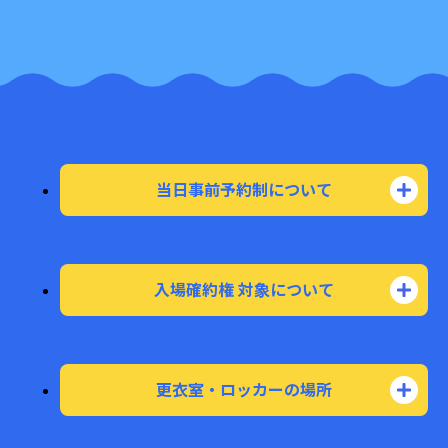
当日事前予約制について
予約制アトラクションは、以下のリンクボタン
から
予約専用ページへ進み、無料でお申し込み
いただけます。
入場確約権 対象について
ウォーター・メイズⅡ
アトラクション
と
スプラッシュ・パッド
は定員制です。
予約専用ページ
当日の予約(無料)が埋まっている場合でも、
更衣室・ロッカーの場所
下記の対象商品
と、併せて
入場確約権(¥500／
人)を購入
することで、アトラクションにご入場
とじる
ウォーター・メイズⅡ
と
スプラッシュ・パッド
いただけます。