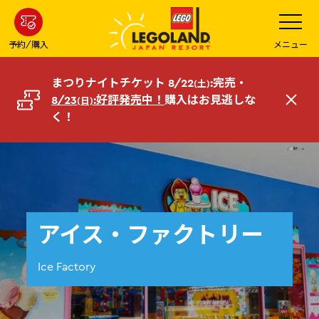
メ
メ
ニ
イ
ュ
ー
ン
予約/購入
メニュー
を
コ
開
く
ン
まつりナイトチケット 8/22
:完売・
(土)
テ
8/23
:好評発売中！
購入はお見逃しな
(日)
閉
ン
く！
じ
ツ
る
へ
アイス・ファクトリー
Ice Factory