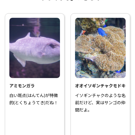
アミモンガラ
オオイソギンチャクモドキ
白い斑点(はんてん)が特徴
イソギンチャクのような名
的(とくちょうてき)だね！
前だけど、実はサンゴの仲
間だよ。