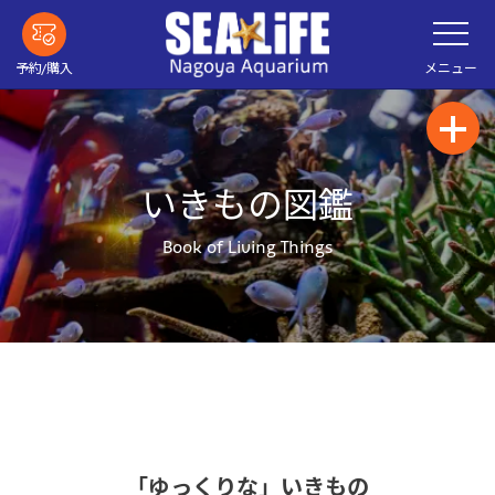
メ
メ
イ
ニ
ン
ュ
ー
コ
メニュー
予約/購入
を
ン
開
く
テ
ン
ツ
へ
いきもの図鑑
Book of Living Things
「ゆっくりな」いきもの