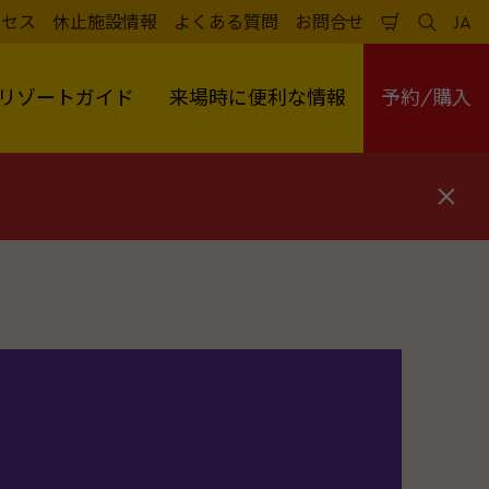
クセス
休止施設情報
よくある質問
お問合せ
JA
買
検
日
い
索
本
物
す
語
か
る
リゾートガイド
来場時に便利な情報
予約/購入
ご
閉
じ
る