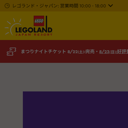
メ
レゴランド・ジャパン: 営業時間 10:00 - 18:00
イ
ン
コ
ン
テ
ン
ツ
まつりナイトチケット 8/22
:完売・
8/23
:好
(土)
(日)
へ