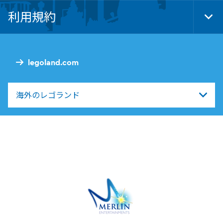
Nav
利用規約
Tog
Foo
Nav
legoland.com
海外のレゴランド