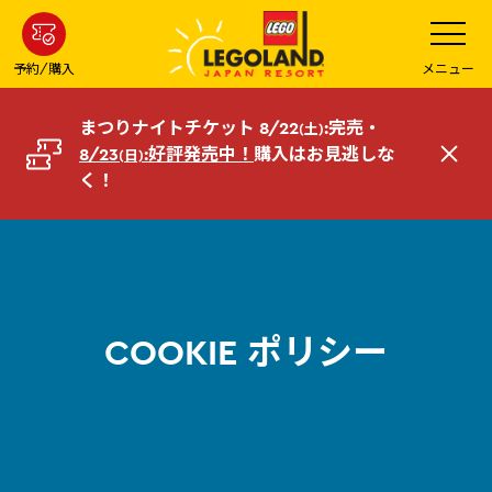
メ
メ
ニ
イ
ュ
ー
ン
予約/購入
メニュー
を
コ
開
く
ン
まつりナイトチケット 8/22
:完売・
(土)
テ
8/23
:好評発売中！
購入はお見逃しな
(日)
閉
ン
く！
じ
ツ
る
へ
COOKIE ポリシー