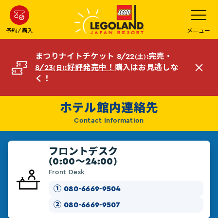
メ
メ
ニ
イ
ュ
ン
ー
予約/購入
メニュー
を
コ
開
く
ン
まつりナイトチケット 8/22
:完売・
(土)
テ
8/23
:好評発売中！
購入はお見逃しな
(日)
閉
ン
く！
じ
ツ
る
へ
ホテル館内連絡先
Contact Information
フロントデスク
(0:00～24:00)
Front Desk
① 080-6669-9504
② 080-6669-9507