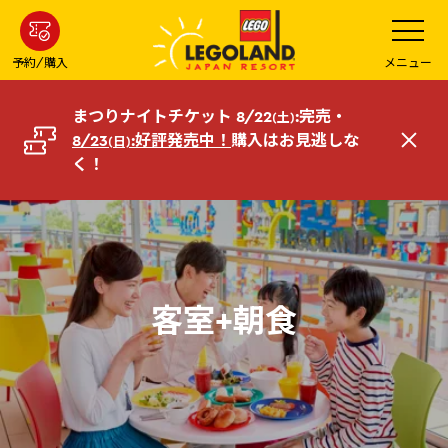
メ
メ
ニ
イ
ュ
ー
ン
予約/購入
メニュー
を
コ
開
く
ン
まつりナイトチケット 8/22
:完売・
(土)
テ
8/23
:好評発売中！
購入はお見逃しな
(日)
閉
ン
く！
じ
ツ
る
へ
客室+朝食