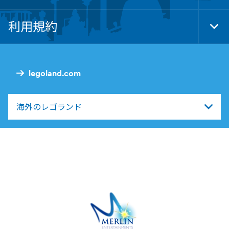
Foo
Nav
利用規約
Tog
Foo
Nav
legoland.com
海外のレゴランド