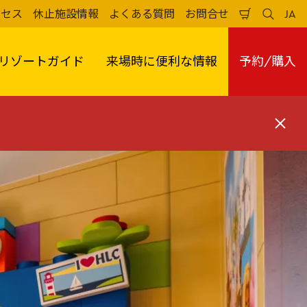
クセス
休止施設情報
よくある質問
お問合せ
JA
買
検
日
い
索
本
物
す
語
か
る
リゾートガイド
来場時に便利な情報
予約/購入
ご
閉
じ
る