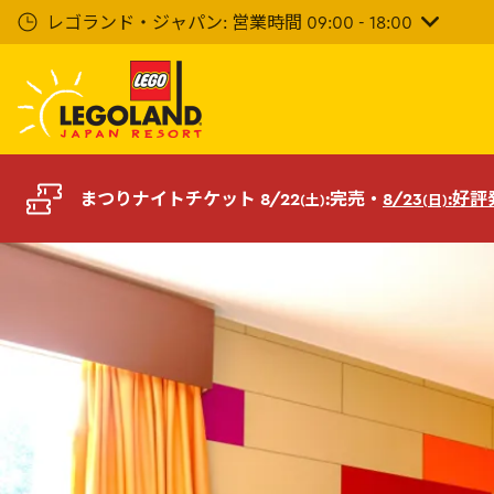
メ
レゴランド・ジャパン: 営業時間 09:00 - 18:00
イ
ン
コ
ン
テ
ン
ツ
まつりナイトチケット 8/22
:完売・
8/23
:好
(土)
(日)
へ