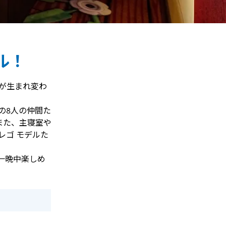
ル！
アが生まれ変わ
の8人の仲間た
また、主寝室や
レゴ モデルた
一晩中楽しめ