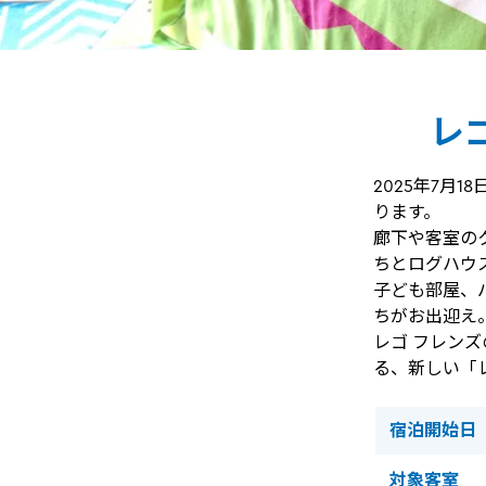
レ
2025年7月
ります。
廊下や客室の
ちとログハウ
子ども部屋、
ちがお出迎え
レゴ フレン
る、新しい「
宿泊開始日
対象客室